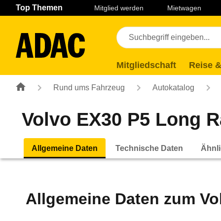
Navigation
Suche
Seiteninhalt
Fußzeile
Top Themen
Mitglied werden
Mietwagen
Mitgliedschaft
Reise &
Rund ums Fahrzeug
Autokatalog
Volvo EX30 P5 Long Ra
Allgemeine Daten
Technische Daten
Ähnli
Allgemeine Daten zum
Vo