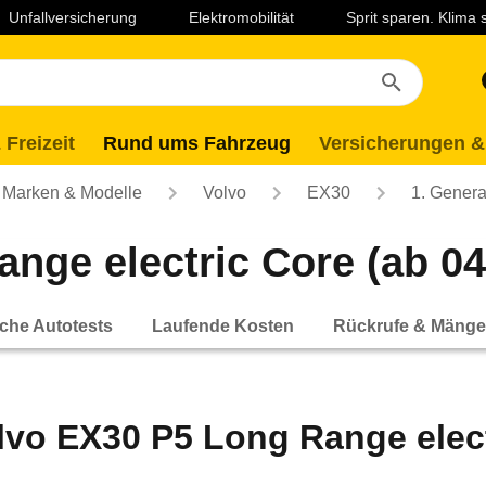
Unfallversicherung
Elektromobilität
Sprit sparen. Klima
 Freizeit
Rund ums Fahrzeug
Versicherungen &
Marken & Modelle
Volvo
EX30
1. Genera
nge electric Core (ab 04
che Autotests
Laufende Kosten
Rückrufe & Mänge
lvo EX30 P5 Long Range elect