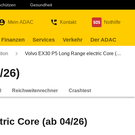
 schützen
Gesundheit
Mein ADAC
Kontakt
Nothilfe
 Finanzen
Services
Verkehr
Der ADAC
tion
Volvo EX30 P5 Long Range electric Core (…
/26)
l
Reichweitenrechner
Crashtest
ric Core (ab 04/26)