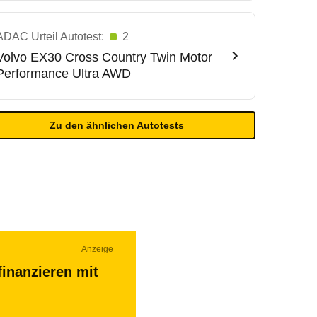
ADAC Urteil Autotest:
2
Volvo
EX30 Cross Country Twin Motor
Performance Ultra AWD
Zu den ähnlichen Autotests
Anzeige
finanzieren mit