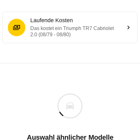
Laufende Kosten
Das kostet ein Triumph TR7 Cabriolet
2.0 (08/79 - 08/80)
Laufende Kosten
Rückrufe & Mängel des Triumph TR
Technische Daten des
Triumph TR7 Cabriol
Individuelle Berechnung
Berechnung
Keine gemeldeten Mängel
is
k.A.
Fahrzeugpreis
Aktuell liegen uns keine Informationen zu Mängeln vo
h
Zur Mängelmeldung
Haltedauer
6 PS)
Auswahl ähnlicher Modelle