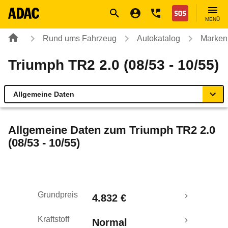
Navigation
Suche
Seiteninhalt
Fußzeile
Nothilfe
MENÜ
Rund ums Fahrzeug
Autokatalog
Marken
Triumph TR2 2.0 (08/53 - 10/55)
Allgemeine Daten
Allgemeine Daten
Allgemeine Daten zum
Triumph TR2 2.0
(08/53 - 10/55)
Technische Daten
Rückrufe & Mängel
Grundpreis
4.832 €
Kraftstoff
Normal