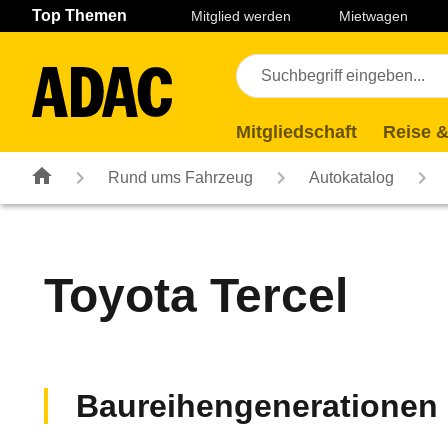
Navigation
Suche
Seiteninhalt
Fußzeile
Top Themen
Mitglied werden
Mietwagen
Mitgliedschaft
Reise &
Rund ums Fahrzeug
Autokatalog
Toyota
Tercel
Baureihengenerationen