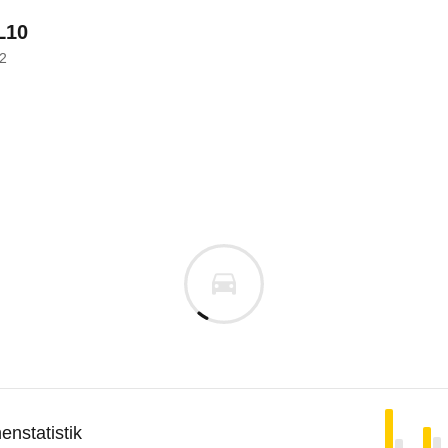
L10
2
nstatistik