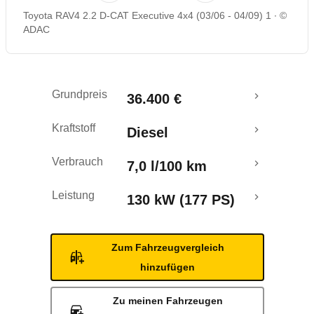
Toyota RAV4 2.2 D-CAT Executive 4x4 (03/06 - 04/09) 1
©
Rückrufe & Mängel
ADAC
Ecotest
Grundpreis
36.400 €
Crashtest
Kraftstoff
Diesel
Verbrauch
7,0 l/100 km
Leistung
130 kW (177 PS)
Zum Fahrzeugvergleich
hinzufügen
Zu meinen Fahrzeugen