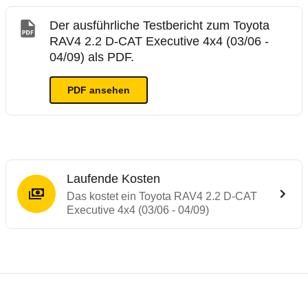
Der ausführliche Testbericht zum Toyota
RAV4 2.2 D-CAT Executive 4x4 (03/06 -
04/09) als PDF.
PDF ansehen
Laufende Kosten
Das kostet ein Toyota RAV4 2.2 D-CAT
Executive 4x4 (03/06 - 04/09)
Testergebnisse von ähnlichen Autos
Laufende Kosten
Rückrufe & Mängel des Toyota RAV4
ADAC Ecotest
Crashtest Toyota RAV4
Technische Daten des
Toyota RAV4 2.2 D-