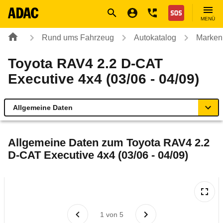
Navigation
Suche
Seiteninhalt
Fußzeile
Nothilfe
MENÜ
Rund ums Fahrzeug
Autokatalog
Marken
Toyota RAV4 2.2 D-CAT
Executive 4x4 (03/06 - 04/09)
Allgemeine Daten
Allgemeine Daten
Allgemeine Daten zum
Toyota RAV4 2.2
D-CAT Executive 4x4 (03/06 - 04/09)
Technische Daten
Ähnliche Autotests
Laufende Kosten
1
von
5