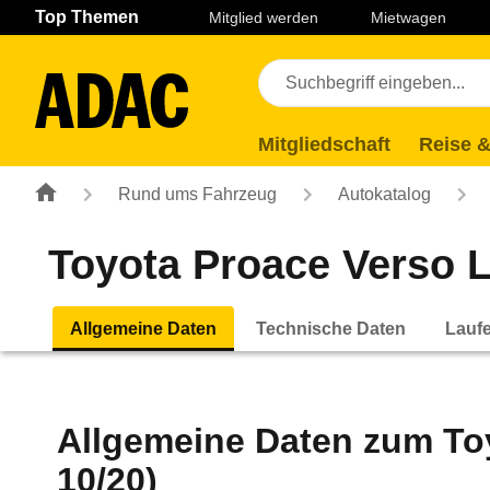
Navigation
Suche
Seiteninhalt
Fußzeile
Top Themen
Mitglied werden
Mietwagen
Mitgliedschaft
Reise &
Rund ums Fahrzeug
Autokatalog
Toyota Proace Verso L2
Allgemeine Daten
Technische Daten
Lauf
Allgemeine Daten zum
To
10/20)