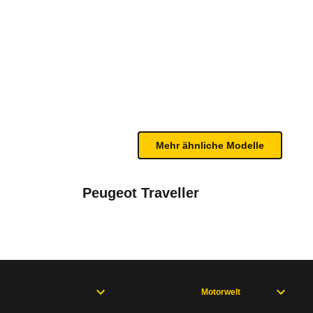
uttle Comfort (06/19 - 10/20)
n sind, entnehmen Sie bitte dem Rückruf, da häufi
Mehr ähnliche Modelle
Peugeot Traveller
Motorwelt