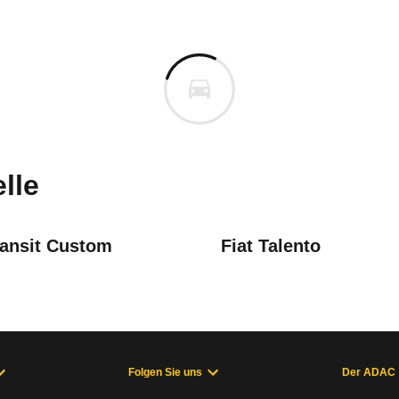
ta Proace
a Proace Verso L2 2.0 D-4D Sh
m
uges informieren. Welche Fahrzeuge genau betroffe
lle
ransit Custom
Fiat Talento
-4D
August 2025
-4D
August 2025
hung Geschwindigkeitsanzeige
Folgen Sie uns
Der ADAC