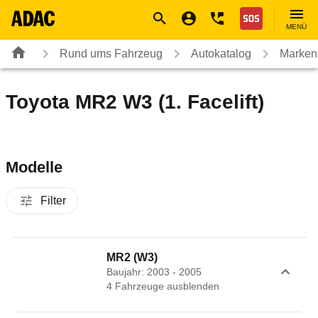
Navigation
Suche
Seiteninhalt
Fußzeile
Nothilfe
MENÜ
Rund ums Fahrzeug
Autokatalog
Marken
Toyota MR2 W3 (1. Facelift)
Modelle
Filter
MR2 (W3)
Baujahr: 2003 - 2005
4
Fahrzeug
e
ausblenden