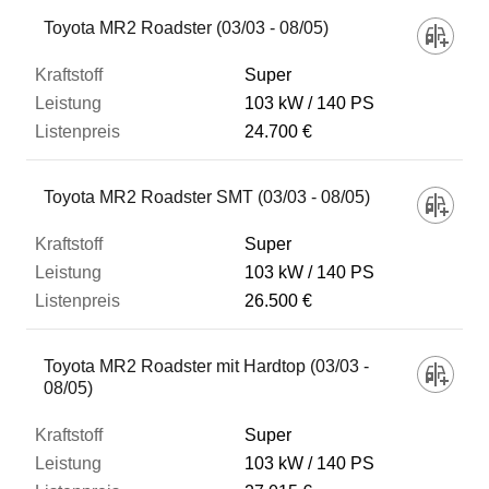
Fahrzeug
Toyota MR2 Roadster (03/03 - 08/05)
Super
Kraftstoff
103 kW
140 PS
24.700 €
Leistung
Toyota MR2 Roadster SMT (03/03 - 08/05)
Listenpreis
Super
103 kW
140 PS
26.500 €
Zum Vergleich hinzufügen
Toyota MR2 Roadster mit Hardtop (03/03 -
08/05)
Super
103 kW
140 PS