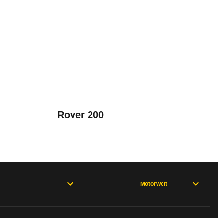
 - 06/94)
bleme mit Ihrem Fahrzeug haben. Ihre Meldungen w
Rover 200
Motorwelt
rweisen und wo öfter der Pannenhelfer gefragt is