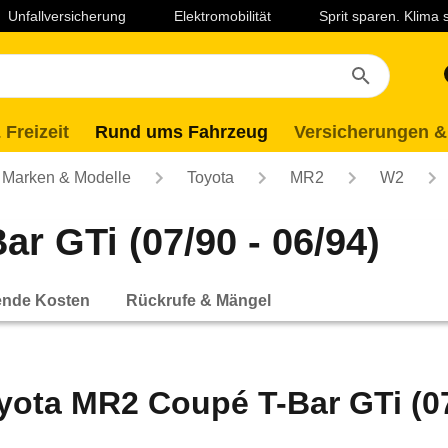
Unfallversicherung
Elektromobilität
Sprit sparen. Klima
 Freizeit
Rund ums Fahrzeug
Versicherungen &
Marken & Modelle
Toyota
MR2
W2
r GTi (07/90 - 06/94)
ende Kosten
Rückrufe & Mängel
yota MR2 Coupé T-Bar GTi (07