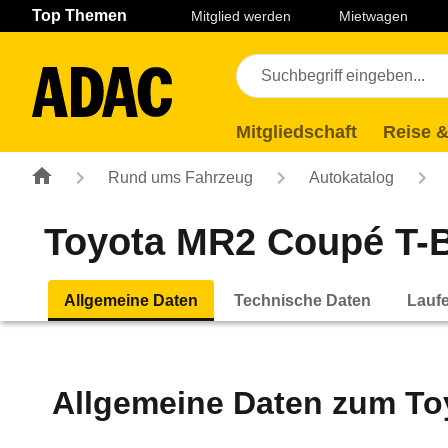
Navigation
Suche
Seiteninhalt
Fußzeile
Top Themen
Mitglied werden
Mietwagen
Mitgliedschaft
Reise &
Rund ums Fahrzeug
Autokatalog
Toyota MR2 Coupé T-Ba
Allgemeine Daten
Technische Daten
Lauf
Allgemeine Daten zum
To