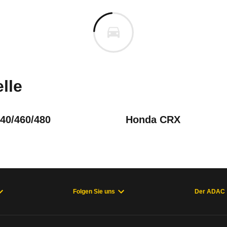
ta MR2
a MR2 Coupé T-Bar GTi (07/90
n vor. Lassen Sie uns gerne wissen, wenn Sie Pro
lle
40/460/480
Honda CRX
Folgen Sie uns
Der ADAC
welche Fahrzeuge sich im Alltag als zuverlässig e