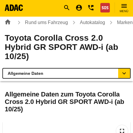
Navigation
Suche
Seiteninhalt
Fußzeile
Nothilfe
MENÜ
Rund ums Fahrzeug
Autokatalog
Marken
Toyota Corolla Cross 2.0
Hybrid GR SPORT AWD-i (ab
10/25)
Allgemeine Daten
Allgemeine Daten
Allgemeine Daten zum
Toyota Corolla
Cross 2.0 Hybrid GR SPORT AWD-i (ab
Technische Daten
10/25)
Laufende Kosten