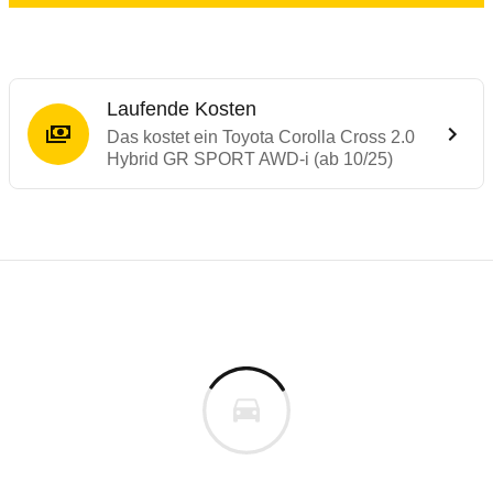
Laufende Kosten
Das kostet ein Toyota Corolla Cross 2.0
Hybrid GR SPORT AWD-i (ab 10/25)
Laufende Kosten
Rückrufe & Mängel des Toyota Corolla Cro
Technische Daten des
Toyota Corolla Cr
Individuelle Berechnung
Berechnung
Keine gemeldeten Mängel
s
46.690 €
Fahrzeugpreis
Aktuell liegen uns keine Informationen zu Mängeln vo
0 km