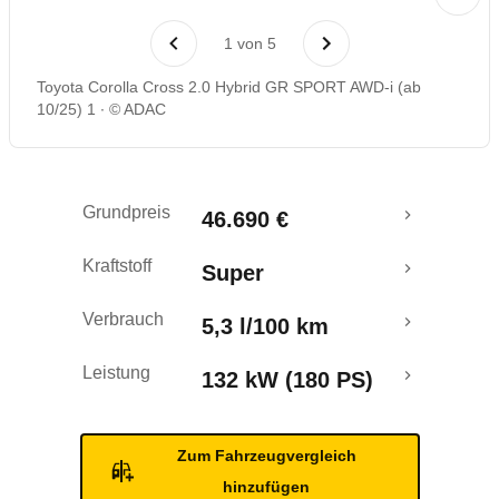
Rückrufe & Mängel
1
von
5
Toyota Corolla Cross 2.0 Hybrid GR SPORT AWD-i (ab
10/25) 1
© ADAC
Grundpreis
46.690 €
Kraftstoff
Super
Verbrauch
5,3 l/100 km
Leistung
132 kW (180 PS)
Zum Fahrzeugvergleich
hinzufügen