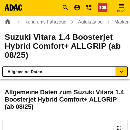
Navigation
Suche
Seiteninhalt
Fußzeile
Nothilfe
MENÜ
Rund ums Fahrzeug
Autokatalog
Marken
Suzuki Vitara 1.4 Boosterjet
Hybrid Comfort+ ALLGRIP (ab
08/25)
Allgemeine Daten
Allgemeine Daten
Allgemeine Daten zum
Suzuki Vitara 1.4
Boosterjet Hybrid Comfort+ ALLGRIP
Technische Daten
(ab 08/25)
Ähnliche Autotests