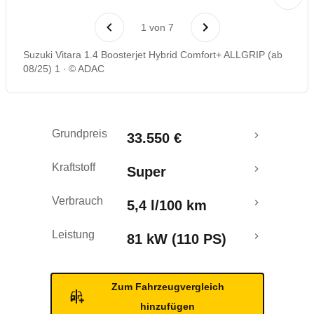
Laufende Kosten
1
von
7
Rückrufe & Mängel
Suzuki Vitara 1.4 Boosterjet Hybrid Comfort+ ALLGRIP (ab
08/25) 1
© ADAC
Grundpreis
33.550 €
Kraftstoff
Super
Verbrauch
5,4 l/100 km
Leistung
81 kW (110 PS)
Zum Fahrzeugvergleich
hinzufügen