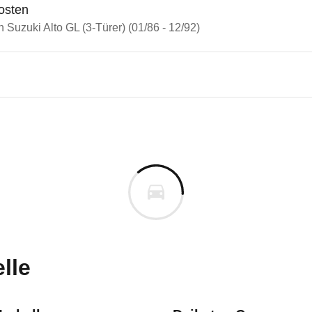
osten
n Suzuki Alto GL (3-Türer) (01/86 - 12/92)
i Alto
i Alto GL (3-Türer) (01/86 - 1
n vor. Lassen Sie uns gerne wissen, wenn Sie Pro
lle