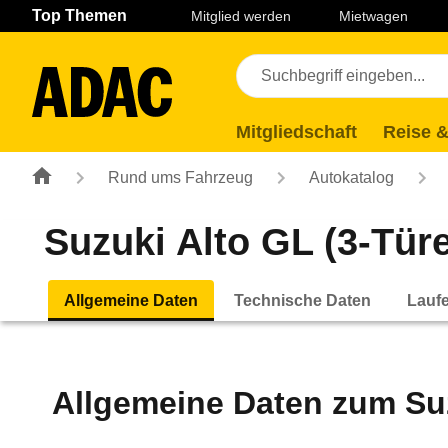
Navigation
Suche
Seiteninhalt
Fußzeile
Top Themen
Mitglied werden
Mietwagen
Mitgliedschaft
Reise &
Rund ums Fahrzeug
Autokatalog
Suzuki Alto GL (3-Türer
Allgemeine Daten
Technische Daten
Lauf
Allgemeine Daten zum
Su