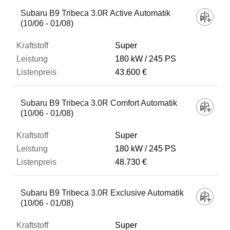
Fahrzeug
Subaru B9 Tribeca 3.0R Active Automatik
(10/06 - 01/08)
Kraftstoff
Super
180 kW
245 PS
43.600 €
Leistung
Subaru B9 Tribeca 3.0R Comfort Automatik
Listenpreis
(10/06 - 01/08)
Super
Zum Vergleich hinzufügen
180 kW
245 PS
48.730 €
Subaru B9 Tribeca 3.0R Exclusive Automatik
(10/06 - 01/08)
Super