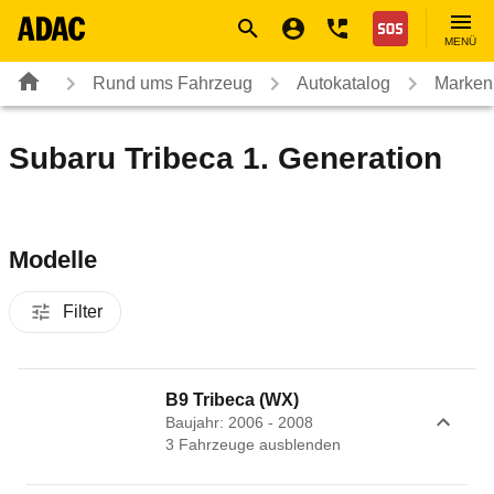
Navigation
Suche
Seiteninhalt
Fußzeile
Nothilfe
MENÜ
Rund ums Fahrzeug
Autokatalog
Marken
Subaru Tribeca 1. Generation
Modelle
Filter
B9 Tribeca (WX)
Baujahr: 2006 - 2008
3
Fahrzeug
e
ausblenden