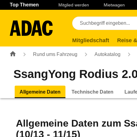
Navigation
Suche
Seiteninhalt
Fußzeile
Top Themen
Mitglied werden
Mietwagen
Mitgliedschaft
Reise &
Rund ums Fahrzeug
Autokatalog
SsangYong Rodius 2.0 
Allgemeine Daten
Technische Daten
Lauf
Allgemeine Daten zum
Ss
(10/13 - 11/15)