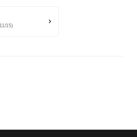
11/15)
z 2WD Automatik (10/13 - 11/
bleme mit Ihrem Fahrzeug haben. Ihre Meldungen w