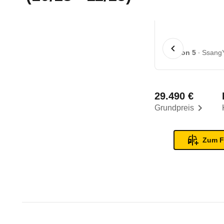
1 von 5
SsangY
29.490 €
Grundpreis
Zum F