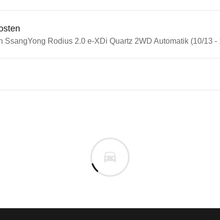
osten
in SsangYong Rodius 2.0 e-XDi Quartz 2WD Automatik (10/13 - 
ngYong Rodius
Yong Rodius 2.0 e-XDi Quart
m
n vor. Lassen Sie uns gerne wissen, wenn Sie Pro