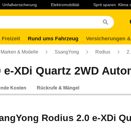
Unfallversicherung
Elektromobilität
Sprit sparen. Klima
 Freizeit
Rund ums Fahrzeug
Versicherungen &
Marken & Modelle
SsangYong
Rodius
2.
e-XDi Quartz 2WD Automa
ende Kosten
Rückrufe & Mängel
angYong Rodius 2.0 e-XDi Q