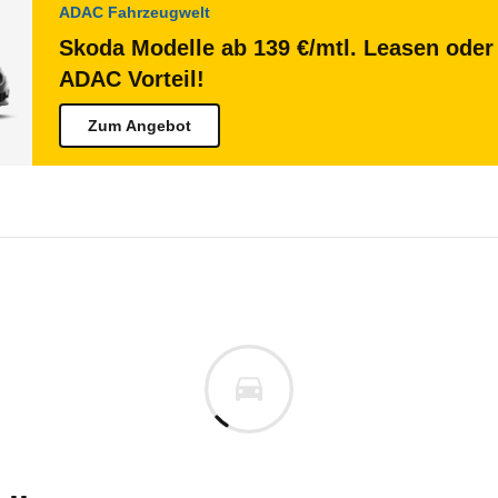
ADAC Fahrzeugwelt
Skoda Modelle ab 139 €/mtl. Leasen oder 
ADAC Vorteil!
Zum Angebot
a Epiq
 Epiq 55 Essence (ab 06/26)
te Ihres Elektroautos auf der Grundlage der gefah
.A.
raum
n vor. Lassen Sie uns gerne wissen, wenn Sie Pro