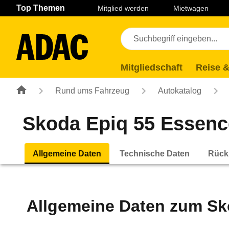
Navigation
Suche
Seiteninhalt
Fußzeile
Top Themen
Mitglied werden
Mietwagen
Mitgliedschaft
Reise &
Rund ums Fahrzeug
Autokatalog
Skoda Epiq 55 Essence
Allgemeine Daten
Technische Daten
Rück
Allgemeine Daten zum
Sk