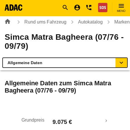
Navigation
Suche
Seiteninhalt
Fußzeile
Nothilfe
MENÜ
Rund ums Fahrzeug
Autokatalog
Marken
Simca Matra Bagheera (07/76 -
09/79)
Allgemeine Daten
Allgemeine Daten
Allgemeine Daten zum
Simca Matra
Bagheera (07/76 - 09/79)
Technische Daten
Rückrufe & Mängel
Grundpreis
9.075 €