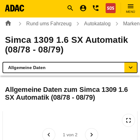
Navigation
Suche
Seiteninhalt
Fußzeile
Nothilfe
MENÜ
Rund ums Fahrzeug
Autokatalog
Marken
Simca 1309 1.6 SX Automatik
(08/78 - 08/79)
Allgemeine Daten
Allgemeine Daten
Allgemeine Daten zum
Simca 1309 1.6
SX Automatik (08/78 - 08/79)
Technische Daten
Laufende Kosten
Rückrufe & Mängel
1
von
2