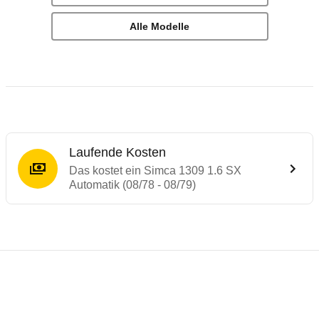
Alle Modelle
Laufende Kosten
Das kostet ein Simca 1309 1.6 SX
Automatik (08/78 - 08/79)
Laufende Kosten
Rückrufe & Mängel des Simca 1307/1308/1
Technische Daten des
Simca 1309 1.6 SX 