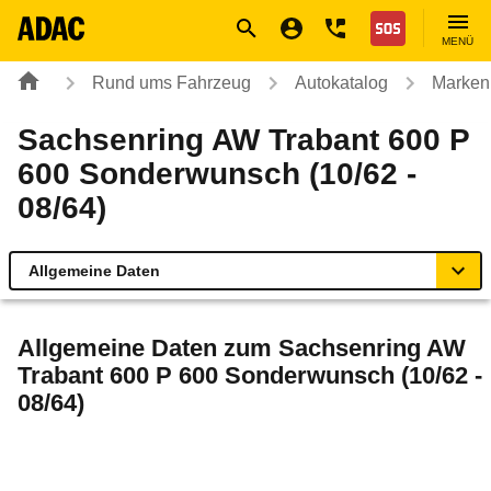
Navigation
Suche
Seiteninhalt
Fußzeile
Nothilfe
MENÜ
Rund ums Fahrzeug
Autokatalog
Marken
Sachsenring AW Trabant 600 P
600 Sonderwunsch (10/62 -
08/64)
Allgemeine Daten
Allgemeine Daten
Allgemeine Daten zum
Sachsenring AW
Trabant 600 P 600 Sonderwunsch (10/62 -
Technische Daten
08/64)
Rückrufe & Mängel