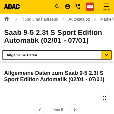
Navigation
Suche
Seiteninhalt
Fußzeile
Nothilfe
MENÜ
Rund ums Fahrzeug
Autokatalog
Marken
Saab 9-5 2.3t S Sport Edition
Automatik (02/01 - 07/01)
Allgemeine Daten
Allgemeine Daten
Allgemeine Daten zum
Saab 9-5 2.3t S
Sport Edition Automatik (02/01 - 07/01)
Technische Daten
Laufende Kosten
Rückrufe & Mängel
1
von
5