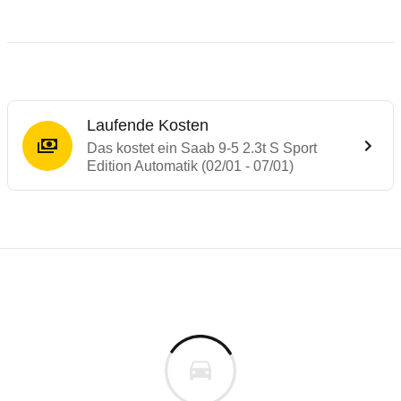
Laufende Kosten
Das kostet ein Saab 9-5 2.3t S Sport
Edition Automatik (02/01 - 07/01)
Laufende Kosten
Rückrufe & Mängel des Saab 9-5
Technische Daten des
Saab 9-5 2.3t S Spo
Individuelle Berechnung
Berechnung
Rückruf
s
35.343 €
Fahrzeugpreis