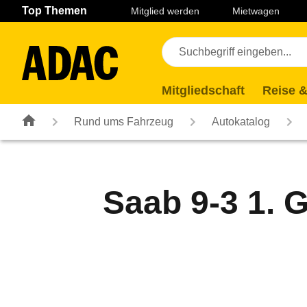
Navigation
Suche
Seiteninhalt
Fußzeile
Top Themen
Mitglied werden
Mietwagen
Mitgliedschaft
Reise &
Rund ums Fahrzeug
Autokatalog
Saab 9-3 1. 