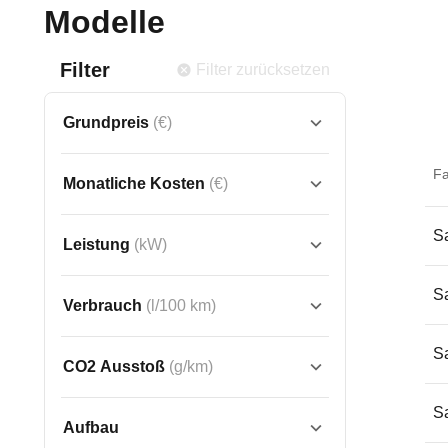
Modelle
Filter
Filter zurücksetzen
Grundpreis
(€)
F
Monatliche Kosten
(€)
Sa
Leistung
(kW)
Sa
Verbrauch
(l/100 km)
Sa
CO2 Ausstoß
(g/km)
Sa
Aufbau