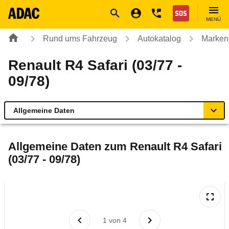
Navigation
Suche
Seiteninhalt
Fußzeile
Nothilfe
MENÜ
Rund ums Fahrzeug
Autokatalog
Marken
Renault R4 Safari (03/77 -
09/78)
Allgemeine Daten
Allgemeine Daten
Allgemeine Daten zum
Renault R4 Safari
(03/77 - 09/78)
Technische Daten
Laufende Kosten
Rückrufe & Mängel
1
von
4