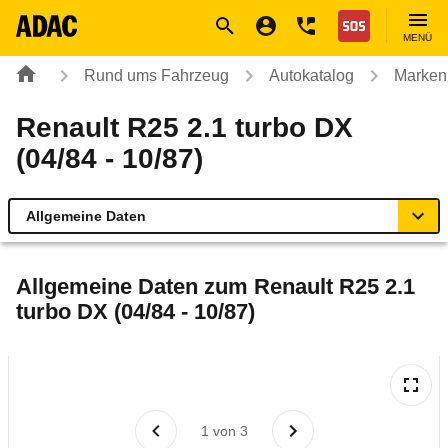
Navigation
Suche
Seiteninhalt
Fußzeile
Nothilfe
MENÜ
Rund ums Fahrzeug
Autokatalog
Marken
Renault R25 2.1 turbo DX
(04/84 - 10/87)
Allgemeine Daten
Allgemeine Daten
Allgemeine Daten zum
Renault R25 2.1
turbo DX (04/84 - 10/87)
Technische Daten
Laufende Kosten
Rückrufe & Mängel
1
von
3