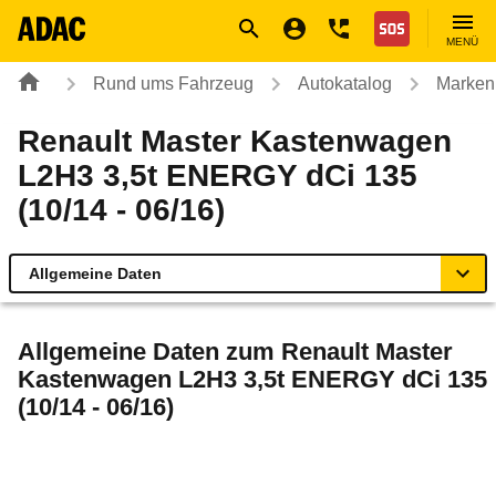
Navigation
Suche
Seiteninhalt
Fußzeile
Nothilfe
MENÜ
Rund ums Fahrzeug
Autokatalog
Marken
Renault Master Kastenwagen
L2H3 3,5t ENERGY dCi 135
(10/14 - 06/16)
Allgemeine Daten
Allgemeine Daten
Allgemeine Daten zum
Renault Master
Kastenwagen L2H3 3,5t ENERGY dCi 135
Technische Daten
(10/14 - 06/16)
Rückrufe & Mängel