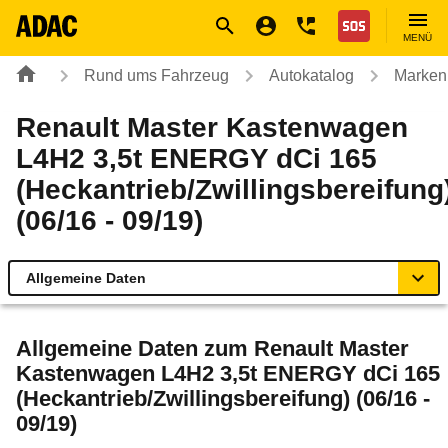
Navigation
Suche
Seiteninhalt
Fußzeile
Nothilfe
MENÜ
Rund ums Fahrzeug
Autokatalog
Marken
Renault Master Kastenwagen
L4H2 3,5t ENERGY dCi 165
(Heckantrieb/Zwillingsbereifung
(06/16 - 09/19)
Allgemeine Daten
Allgemeine Daten
Allgemeine Daten zum
Renault Master
Kastenwagen L4H2 3,5t ENERGY dCi 165
Technische Daten
(Heckantrieb/Zwillingsbereifung) (06/16 -
09/19)
Rückrufe & Mängel