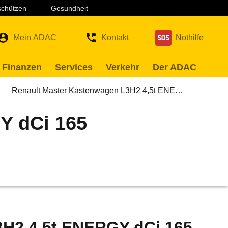
 schützen
Gesundheit
Mein ADAC
Kontakt
Nothilfe
 Finanzen
Services
Verkehr
Der ADAC
Renault Master Kastenwagen L3H2 4,5t ENE…
Y dCi 165
)
3H2 4,5t ENERGY dCi 165