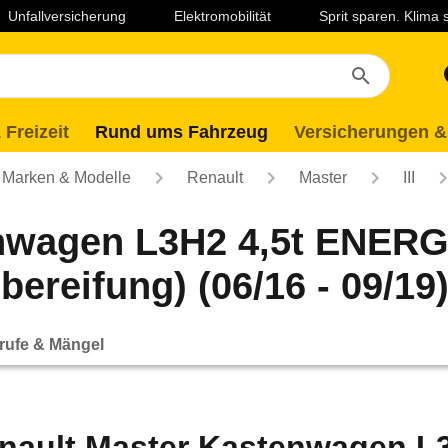
Unfallversicherung
Elektromobilität
Sprit sparen. Klima
 Freizeit
Rund ums Fahrzeug
Versicherungen &
Marken & Modelle
Renault
Master
III
nwagen L3H2 4,5t ENERG
bereifung) (06/16 - 09/19
rufe & Mängel
nault Master Kastenwagen L