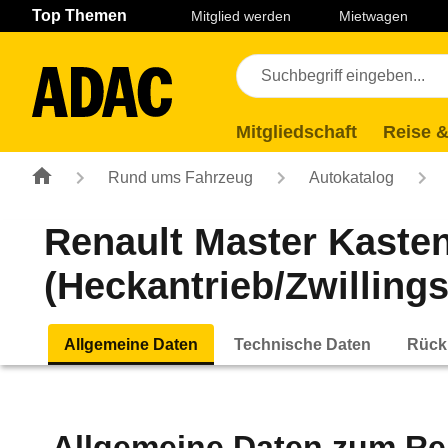
Navigation
Suche
Seiteninhalt
Fußzeile
Top Themen
Mitglied werden
Mietwagen
Mitgliedschaft
Reise &
Rund ums Fahrzeug
Autokatalog
Renault Master Kaste
(Heckantrieb/Zwillings
Allgemeine Daten
Technische Daten
Rück
Allgemeine Daten zum
Re