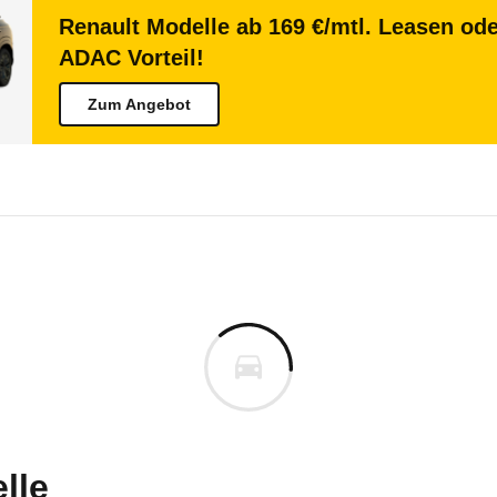
Renault Modelle ab 169 €/mtl. Leasen ode
ADAC Vorteil!
Zum Angebot
ult Master
lt Master Kastenwagen L3H2 4
m
uges informieren. Welche Fahrzeuge genau betroffe
lle