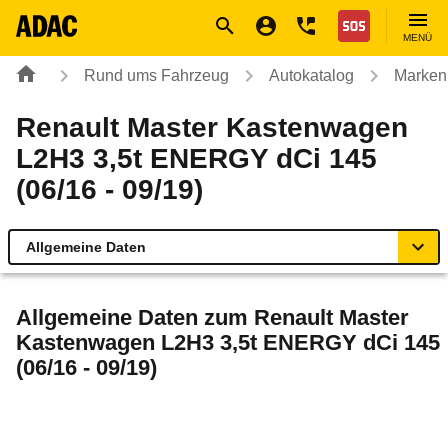
Navigation
Suche
Seiteninhalt
Fußzeile
Nothilfe
MENÜ
Rund ums Fahrzeug
Autokatalog
Marken
Renault Master Kastenwagen
L2H3 3,5t ENERGY dCi 145
(06/16 - 09/19)
Allgemeine Daten
Allgemeine Daten
Allgemeine Daten zum
Renault Master
Kastenwagen L2H3 3,5t ENERGY dCi 145
Technische Daten
(06/16 - 09/19)
Rückrufe & Mängel