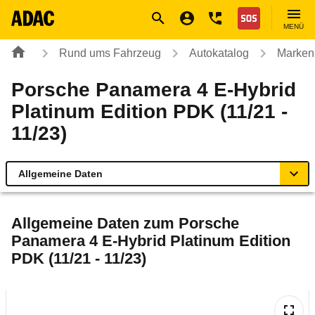
Navigation
Suche
Seiteninhalt
Fußzeile
Nothilfe
MENÜ
Rund ums Fahrzeug
Autokatalog
Marken
Porsche Panamera 4 E-Hybrid
Platinum Edition PDK (11/21 -
11/23)
Allgemeine Daten
Allgemeine Daten
Allgemeine Daten zum
Porsche
Panamera 4 E-Hybrid Platinum Edition
Technische Daten
PDK (11/21 - 11/23)
Laufende Kosten