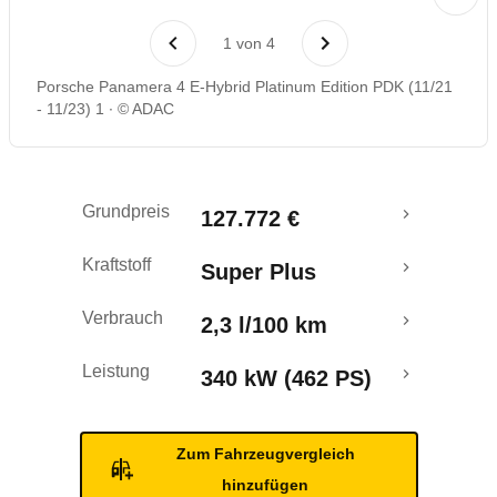
Rückrufe & Mängel
1
von
4
Reichweitenrechner
Porsche Panamera 4 E-Hybrid Platinum Edition PDK (11/21
- 11/23) 1
© ADAC
Grundpreis
127.772 €
Kraftstoff
Super Plus
Verbrauch
2,3 l/100 km
Leistung
340 kW (462 PS)
Zum Fahrzeugvergleich
hinzufügen