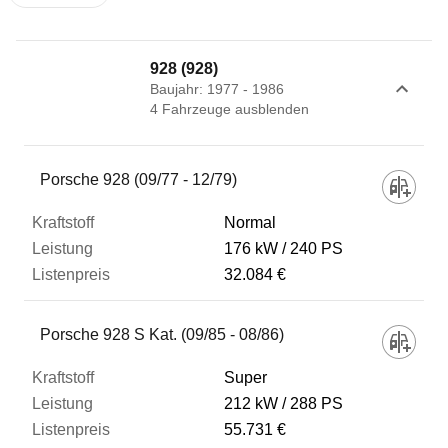
928 (928)
Baujahr: 1977 - 1986
4
Fahrzeug
e
ausblenden
Fahrzeug
Porsche 928 (09/77 - 12/79)
Normal
Kraftstoff
176 kW
240 PS
32.084 €
Leistung
Porsche 928 S Kat. (09/85 - 08/86)
Listenpreis
Super
212 kW
288 PS
55.731 €
Zum Vergleich hinzufügen