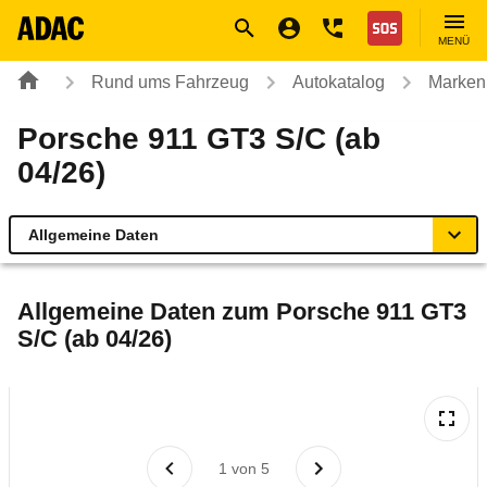
Navigation
Suche
Seiteninhalt
Fußzeile
Nothilfe
MENÜ
Rund ums Fahrzeug
Autokatalog
Marken
Porsche 911 GT3 S/C (ab
04/26)
Allgemeine Daten
Allgemeine Daten
Allgemeine Daten zum
Porsche 911 GT3
S/C (ab 04/26)
Technische Daten
Laufende Kosten
Rückrufe & Mängel
1
von
5