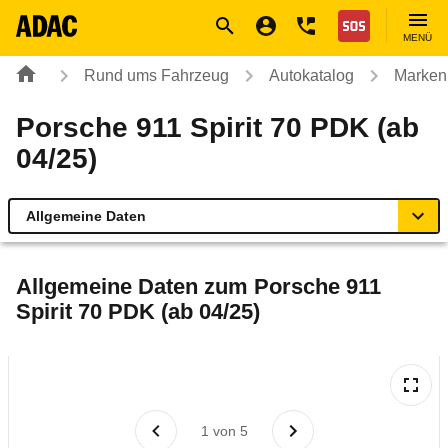
Navigation
Suche
Seiteninhalt
Fußzeile
Nothilfe
MENÜ
Rund ums Fahrzeug
Autokatalog
Marken
Porsche 911 Spirit 70 PDK (ab
04/25)
Allgemeine Daten
Allgemeine Daten
Allgemeine Daten zum
Porsche 911
Spirit 70 PDK (ab 04/25)
Technische Daten
Laufende Kosten
Rückrufe & Mängel
1
von
5