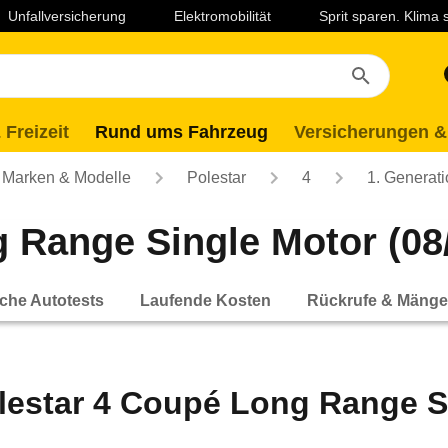
Unfallversicherung
Elektromobilität
Sprit sparen. Klima
 Freizeit
Rund ums Fahrzeug
Versicherungen &
Marken & Modelle
Polestar
4
1. Generat
 Range Single Motor (08/
che Autotests
Laufende Kosten
Rückrufe & Mänge
lestar 4 Coupé Long Range Si