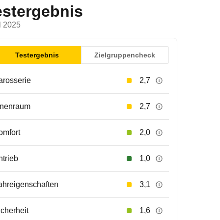
estergebnis
l 2025
Testergebnis
Zielgruppencheck
arosserie
2,7
nnenraum
2,7
omfort
2,0
ntrieb
1,0
ahreigenschaften
3,1
icherheit
1,6