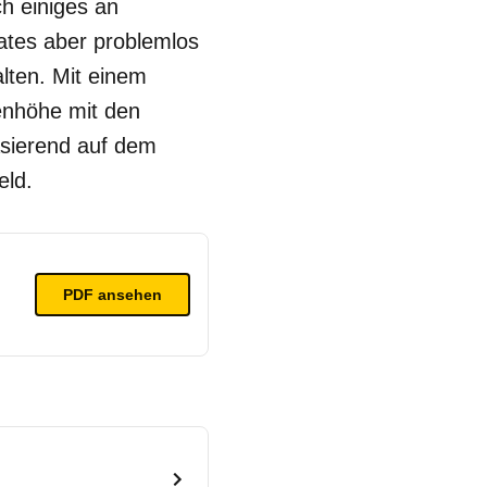
h einiges an
tes aber problemlos
alten. Mit einem
enhöhe mit den
asierend auf dem
eld.
PDF ansehen