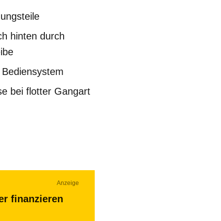
ungsteile
ch hinten durch
ibe
s Bediensystem
e bei flotter Gangart
Anzeige
er finanzieren