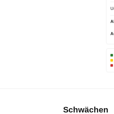
U
A
A
Schwächen