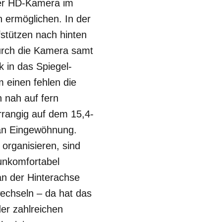
der HD-Kamera im
n ermöglichen. In der
fstützen nach hinten
urch die Kamera samt
k in das Spiegel-
 einen fehlen die
 nah auf fern
rrangig auf dem 15,4-
s an Eingewöhnung.
organisieren, sind
 unkomfortabel
n der Hinterachse
echseln – da hat das
er zahlreichen