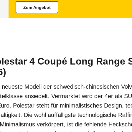
Zum Angebot
olestar 4 Coupé Long Range 
6)
as neueste Modell der schwedisch-chinesischen Vol
ttelklasse ansiedelt. Vermarktet wird der 4er als 
ro. Polestar steht für minimalistisches Design, t
ltigkeit. Die wohl auffälligste technologische Raff
 Minimalismus verkörpert, ist die fehlende Hecksch