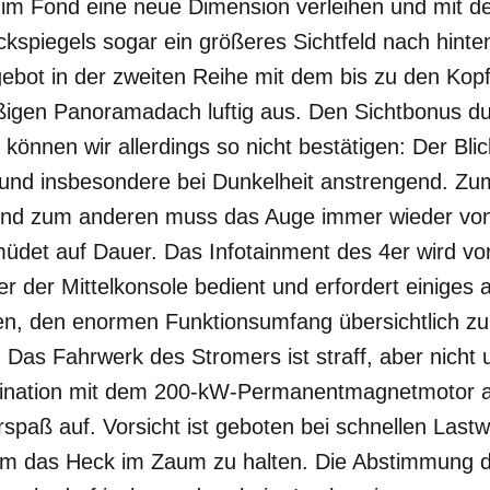
 im Fond eine neue Dimension verleihen und mit 
kspiegels sogar ein größeres Sichtfeld nach hinte
gebot in der zweiten Reihe mit dem bis zu den Kop
ßigen Panoramadach luftig aus. Den Sichtbonus d
können wir allerdings so nicht bestätigen: Der Blic
 und insbesondere bei Dunkelheit anstrengend. Zum
und zum anderen muss das Auge immer wieder von
müdet auf Dauer. Das Infotainment des 4er wird vo
ber der Mittelkonsole bedient und erfordert einige
, den enormen Funktionsumfang übersichtlich zu 
 Das Fahrwerk des Stromers ist straff, aber nicht
ination mit dem 200-kW-Permanentmagnetmotor a
paß auf. Vorsicht ist geboten bei schnellen Lastw
um das Heck im Zaum zu halten. Die Abstimmung d