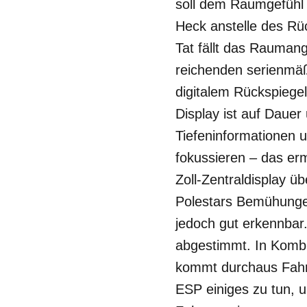
soll dem Raumgefühl
Heck anstelle des Rüc
Tat fällt das Rauman
reichenden serienmä
digitalem Rückspiegel 
Display ist auf Dauer
Tiefeninformationen 
fokussieren – das er
Zoll-Zentraldisplay ü
Polestars Bemühungen
jedoch gut erkennbar.
abgestimmt. In Komb
kommt durchaus Fahrs
ESP einiges zu tun, 