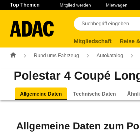
Navigation
Suche
Seiteninhalt
Fußzeile
Top Themen
Mitglied werden
Mietwagen
Mitgliedschaft
Reise &
Rund ums Fahrzeug
Autokatalog
Polestar 4 Coupé Long
Allgemeine Daten
Technische Daten
Ähnli
Allgemeine Daten zum
Po