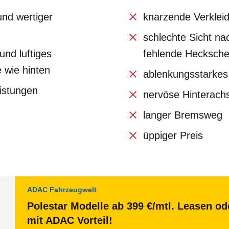
und wertiger
knarzende Verkleid
schlechte Sicht na
und luftiges
fehlende Hecksche
 wie hinten
ablenkungsstarke
eistungen
nervöse Hinterachs
langer Bremsweg
üppiger Preis
ADAC Fahrzeugwelt
Polestar Modelle ab 399 €/mtl. Leasen od
mit ADAC Vorteil!