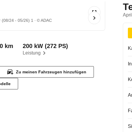
T
Apri
(08/24 - 05/26) 1
© ADAC
00 km
200 kW (272 PS)
K
Leistung
I
Zu meinen Fahrzeugen hinzufügen
K
odelle
A
F
S