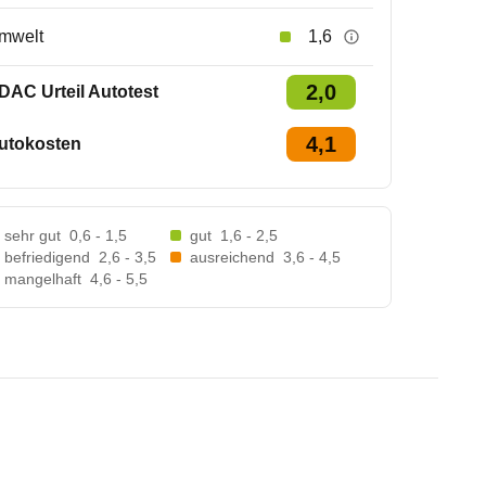
mwelt
1,6
2,0
DAC Urteil Autotest
4,1
utokosten
sehr gut
0,6 - 1,5
gut
1,6 - 2,5
befriedigend
2,6 - 3,5
ausreichend
3,6 - 4,5
mangelhaft
4,6 - 5,5