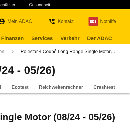
 schützen
Gesundheit
Mein ADAC
Kontakt
Nothilfe
 Finanzen
Services
Verkehr
Der ADAC
ion
Polestar 4 Coupé Long Range Single Motor…
24 - 05/26)
l
Ecotest
Reichweitenrechner
Crashtest
ngle Motor (08/24 - 05/26)