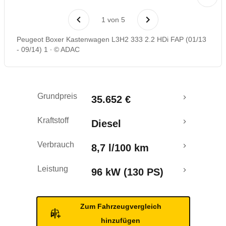
1
von
5
Peugeot Boxer Kastenwagen L3H2 333 2.2 HDi FAP (01/13
- 09/14) 1
© ADAC
Grundpreis
35.652 €
Kraftstoff
Diesel
Verbrauch
8,7 l/100 km
Leistung
96 kW (130 PS)
Zum Fahrzeugvergleich
hinzufügen