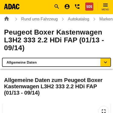
Navigation
Suche
Seiteninhalt
Fußzeile
Nothilfe
MENÜ
Rund ums Fahrzeug
Autokatalog
Marken
Peugeot Boxer Kastenwagen
L3H2 333 2.2 HDi FAP (01/13 -
09/14)
Allgemeine Daten
Allgemeine Daten
Allgemeine Daten zum
Peugeot Boxer
Kastenwagen L3H2 333 2.2 HDi FAP
Technische Daten
(01/13 - 09/14)
Rückrufe & Mängel