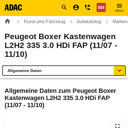
Navigation
Suche
Seiteninhalt
Fußzeile
Nothilfe
MENÜ
Rund ums Fahrzeug
Autokatalog
Marken
Peugeot Boxer Kastenwagen
L2H2 335 3.0 HDi FAP (11/07 -
11/10)
Allgemeine Daten
Allgemeine Daten
Allgemeine Daten zum
Peugeot Boxer
Kastenwagen L2H2 335 3.0 HDi FAP
Technische Daten
(11/07 - 11/10)
Rückrufe & Mängel