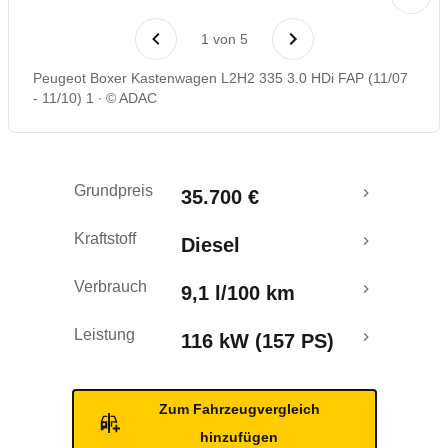
1
von
5
Peugeot Boxer Kastenwagen L2H2 335 3.0 HDi FAP (11/07
- 11/10) 1
© ADAC
Grundpreis
35.700 €
Kraftstoff
Diesel
Verbrauch
9,1 l/100 km
Leistung
116 kW (157 PS)
Zum Fahrzeugvergleich
hinzufügen