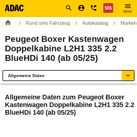
Navigation
Suche
Seiteninhalt
Fußzeile
Nothilfe
MENÜ
Rund ums Fahrzeug
Autokatalog
Marken
Peugeot Boxer Kastenwagen
Doppelkabine L2H1 335 2.2
BlueHDi 140 (ab 05/25)
Allgemeine Daten
Allgemeine Daten
Allgemeine Daten zum
Peugeot Boxer
Kastenwagen Doppelkabine L2H1 335 2.2
Technische Daten
BlueHDi 140 (ab 05/25)
Laufende Kosten