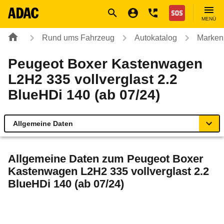
Navigation
Suche
Seiteninhalt
Fußzeile
Nothilfe
MENÜ
Rund ums Fahrzeug
Autokatalog
Marken
Peugeot Boxer Kastenwagen
L2H2 335 vollverglast 2.2
BlueHDi 140 (ab 07/24)
Allgemeine Daten
Allgemeine Daten
Allgemeine Daten zum
Peugeot Boxer
Kastenwagen L2H2 335 vollverglast 2.2
Technische Daten
BlueHDi 140 (ab 07/24)
Laufende Kosten