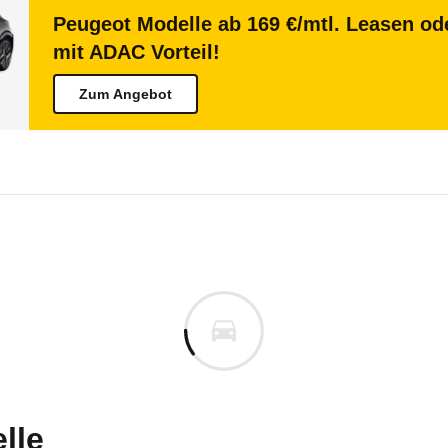
Peugeot Modelle ab 169 €/mtl. Leasen ode
mit ADAC Vorteil!
Zum Angebot
eot Boxer
ot Boxer Kastenwagen L3H3 4
m
n vor. Lassen Sie uns gerne wissen, wenn Sie Pro
lle