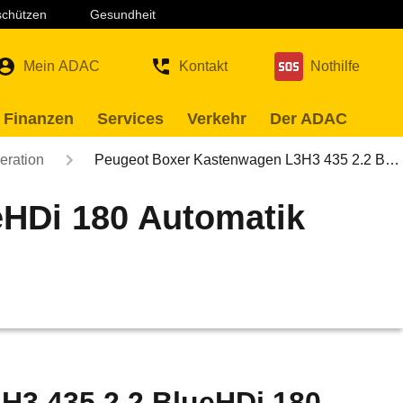
 schützen
Gesundheit
Mein ADAC
Kontakt
Nothilfe
 Finanzen
Services
Verkehr
Der ADAC
eration
Peugeot Boxer Kastenwagen L3H3 435 2.2 B…
eHDi 180 Automatik
H3 435 2.2 BlueHDi 180