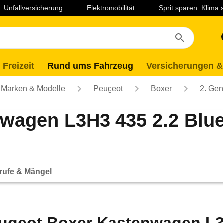
Unfallversicherung
Elektromobilität
Sprit sparen. Klima
 Freizeit
Rund ums Fahrzeug
Versicherungen &
Marken & Modelle
Peugeot
Boxer
2. Gen
wagen L3H3 435 2.2 Blu
rufe & Mängel
ugeot Boxer Kastenwagen L3