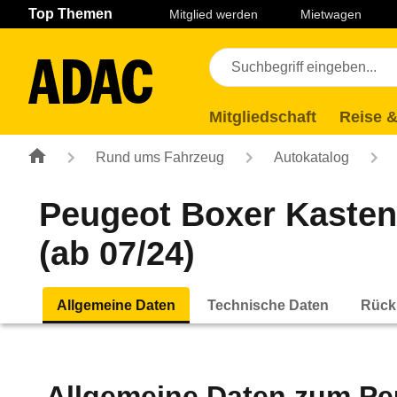
Navigation
Suche
Seiteninhalt
Fußzeile
Top Themen
Mitglied werden
Mietwagen
Mitgliedschaft
Reise &
Rund ums Fahrzeug
Autokatalog
Peugeot Boxer Kasten
(ab 07/24)
Allgemeine Daten
Technische Daten
Rück
Allgemeine Daten zum
Pe