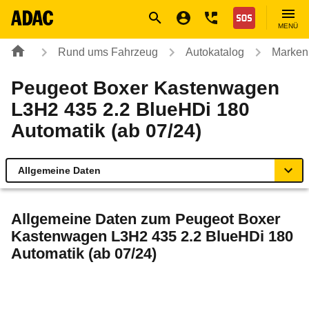
Navigation
Suche
Seiteninhalt
Fußzeile
Nothilfe
MENÜ
Rund ums Fahrzeug
Autokatalog
Marken
Peugeot Boxer Kastenwagen
L3H2 435 2.2 BlueHDi 180
Automatik (ab 07/24)
Allgemeine Daten
Allgemeine Daten
Allgemeine Daten zum
Peugeot Boxer
Kastenwagen L3H2 435 2.2 BlueHDi 180
Technische Daten
Automatik (ab 07/24)
Rückrufe & Mängel