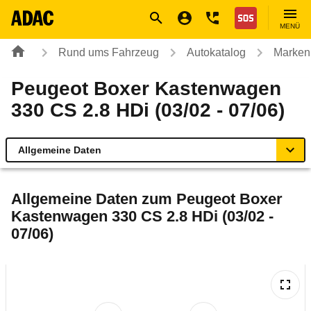
Navigation
Suche
Seiteninhalt
Fußzeile
Nothilfe
MENÜ
Rund ums Fahrzeug
Autokatalog
Marken
Peugeot Boxer Kastenwagen
330 CS 2.8 HDi (03/02 - 07/06)
Allgemeine Daten
Allgemeine Daten
Allgemeine Daten zum
Peugeot Boxer
Kastenwagen 330 CS 2.8 HDi (03/02 -
Technische Daten
07/06)
Rückrufe & Mängel