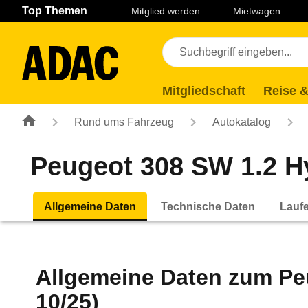
Navigation
Suche
Seiteninhalt
Fußzeile
Top Themen
Mitglied werden
Mietwagen
Mitgliedschaft
Reise &
Rund ums Fahrzeug
Autokatalog
Peugeot 308 SW 1.2 Hy
Allgemeine Daten
Technische Daten
Lauf
Allgemeine Daten zum
Pe
10/25)