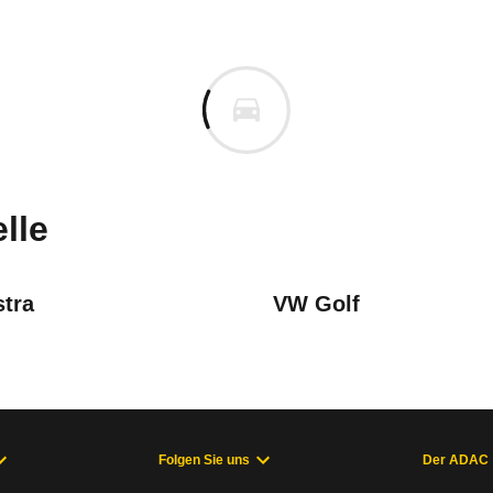
eot 308
ot 308 SW 1.2 Hybrid 145 GT
m
n vor. Lassen Sie uns gerne wissen, wenn Sie Pro
lle
stra
VW Golf
Folgen Sie uns
Der ADAC