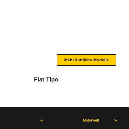
 Exclusive e-DSC6 (ab 10/25)
bleme mit Ihrem Fahrzeug haben. Ihre Meldungen w
Mehr ähnliche Modelle
Fiat Tipo
Motorwelt