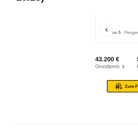
1 von 5
Peugeo
43.200 €
Grundpreis
Zum F