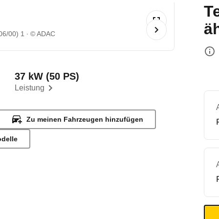
T
ä
06/00) 1
© ADAC
37 kW (50 PS)
Leistung
Zu meinen Fahrzeugen hinzufügen
odelle