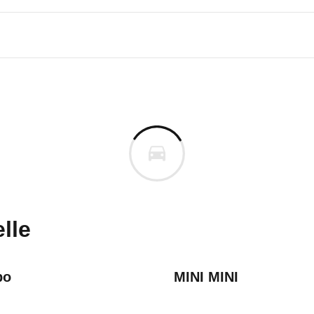
eot 106
ot 106 50 Spécial (5-Türer) (0
uges informieren. Welche Fahrzeuge genau betroffe
lle
po
MINI MINI