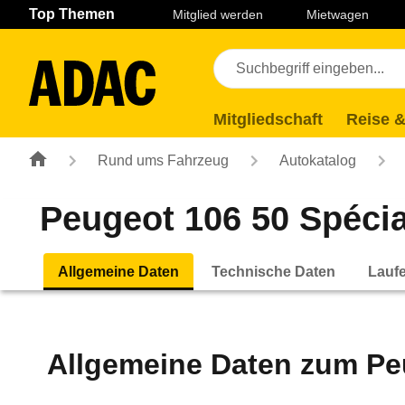
Navigation
Suche
Seiteninhalt
Fußzeile
Top Themen
Mitglied werden
Mietwagen
Mitgliedschaft
Reise &
Rund ums Fahrzeug
Autokatalog
Peugeot 106 50 Spécial
Allgemeine Daten
Technische Daten
Lauf
Allgemeine Daten zum
Pe