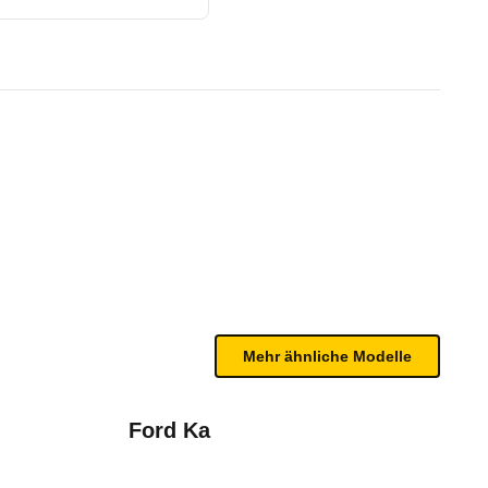
3/00 - 06/00)
n sind, entnehmen Sie bitte dem Rückruf, da häufi
Mehr ähnliche Modelle
Ford Ka