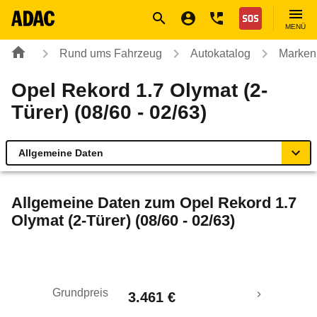
Navigation
Suche
Seiteninhalt
Fußzeile
Nothilfe
MENÜ
Rund ums Fahrzeug
Autokatalog
Marken
Opel Rekord 1.7 Olymat (2-
Türer) (08/60 - 02/63)
Allgemeine Daten
Allgemeine Daten
Allgemeine Daten zum
Opel Rekord 1.7
Olymat (2-Türer) (08/60 - 02/63)
Technische Daten
Rückrufe & Mängel
Grundpreis
3.461 €