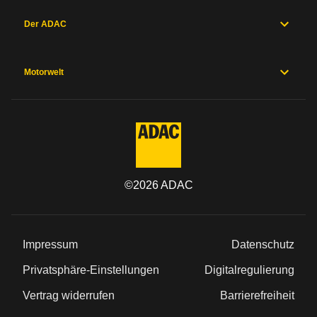
Gewichte
Karosserie
Der ADAC
und
Fahrwerk
Messwerte
Hersteller
Motorwelt
Sicherheitsausstattung
Herstellergarantien
Preise und
Ausstattung
©
2026
ADAC
Allgemein
Kategorie
Impressum
Datenschutz
Marke
Privatsphäre-Einstellungen
Digitalregulierung
Vertrag widerrufen
Barrierefreiheit
Modell