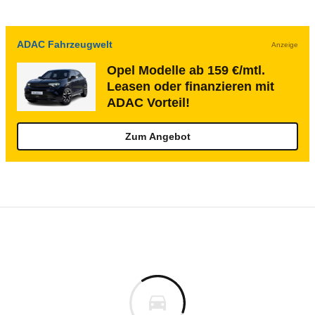
ADAC Fahrzeugwelt
Anzeige
Opel Modelle ab 159 €/mtl.
Leasen oder finanzieren mit
ADAC Vorteil!
Zum Angebot
Rückrufe & Mängel des Opel Rekord
Technische Daten des
Opel Rekord 1.7 Oly
Keine gemeldeten Mängel
is