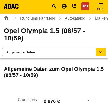
Navigation
Suche
Seiteninhalt
Fußzeile
Nothilfe
MENÜ
Rund ums Fahrzeug
Autokatalog
Marken
Opel Olympia 1.5 (08/57 -
10/59)
Allgemeine Daten
Allgemeine Daten
Allgemeine Daten zum
Opel Olympia 1.5
(08/57 - 10/59)
Technische Daten
Laufende Kosten
Grundpreis
2.876 €
Rückrufe & Mängel