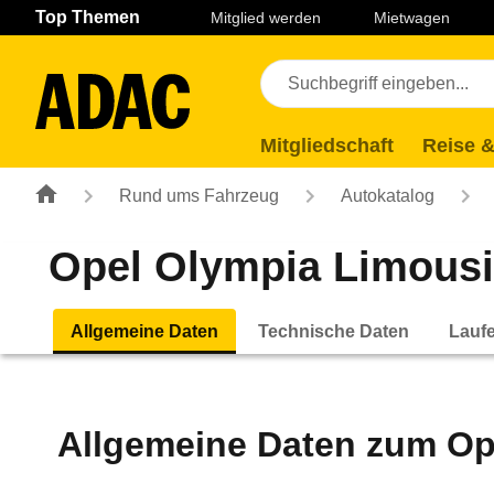
Navigation
Suche
Seiteninhalt
Fußzeile
Top Themen
Mitglied werden
Mietwagen
Mitgliedschaft
Reise &
Rund ums Fahrzeug
Autokatalog
Opel Olympia Limousin
Allgemeine Daten
Technische Daten
Lauf
Allgemeine Daten zum
Op