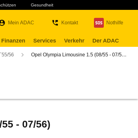
 schützen
Gesundheit
Mein ADAC
Kontakt
Nothilfe
 Finanzen
Services
Verkehr
Der ADAC
´55/56
Opel Olympia Limousine 1.5 (08/55 - 07/5…
55 - 07/56)