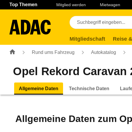
Navigation
Suche
Seiteninhalt
Fußzeile
Top Themen
Mitglied werden
Mietwagen
Mitgliedschaft
Reise &
Rund ums Fahrzeug
Autokatalog
Opel Rekord Caravan 2.
Allgemeine Daten
Technische Daten
Lauf
Allgemeine Daten zum
Op