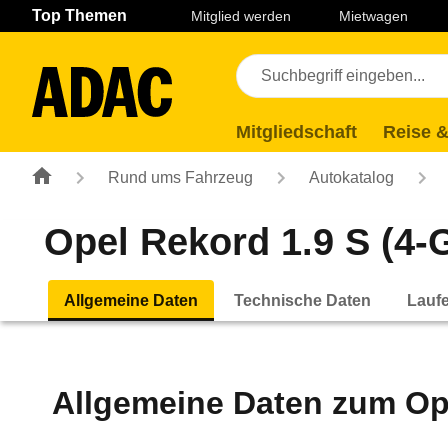
Navigation
Suche
Seiteninhalt
Fußzeile
Top Themen
Mitglied werden
Mietwagen
Mitgliedschaft
Reise &
Rund ums Fahrzeug
Autokatalog
Opel Rekord 1.9 S (4-G
Allgemeine Daten
Technische Daten
Lauf
Allgemeine Daten zum
Op