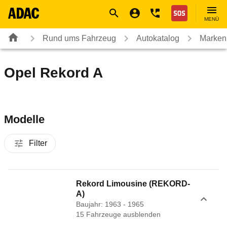
Navigation
Suche
Seiteninhalt
Fußzeile
Nothilfe
MENÜ
Rund ums Fahrzeug
Autokatalog
Marken
Opel Rekord A
Modelle
Filter
Rekord Limousine (REKORD-
A)
Baujahr: 1963 - 1965
15
Fahrzeug
e
ausblenden