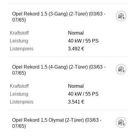
Fahrzeug
Opel Rekord 1.5 (3-Gang) (2-Türer) (03/63 -
07/65)
Kraftstoff
Normal
40 kW
55 PS
3.492 €
Leistung
Opel Rekord 1.5 (4-Gang) (2-Türer) (03/63 -
Listenpreis
07/65)
Normal
Zum Vergleich hinzufügen
40 kW
55 PS
3.541 €
Opel Rekord 1.5 Olymat (2-Türer) (03/63 -
07/65)