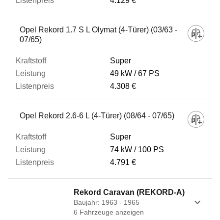
4.129 €
Opel Rekord 1.7 S L Olymat (4-Türer) (03/63 -
07/65)
Super
49 kW
67 PS
4.308 €
Opel Rekord 2.6-6 L (4-Türer) (08/64 - 07/65)
Super
74 kW
100 PS
4.791 €
Rekord Caravan (REKORD-A)
Baujahr: 1963 - 1965
6
Fahrzeug
e
anzeigen