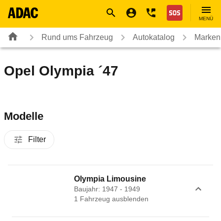
Navigation
Suche
Seiteninhalt
Fußzeile
Nothilfe
MENÜ
Rund ums Fahrzeug
Autokatalog
Marken
Opel Olympia ´47
Modelle
Filter
Olympia Limousine
Baujahr: 1947 - 1949
1
Fahrzeug
ausblenden