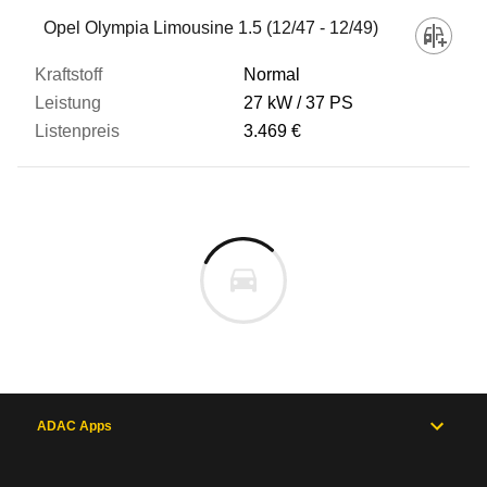
Fahrzeug
Opel Olympia Limousine 1.5 (12/47 - 12/49)
Normal
Kraftstoff
27 kW
37 PS
3.469 €
Leistung
Listenpreis
Zum Vergleich hinzufügen
ADAC Apps