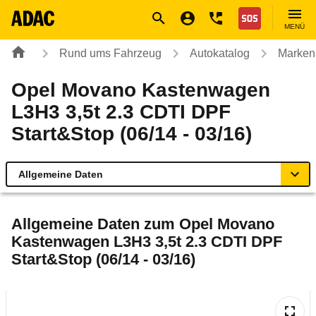
Navigation
Suche
Seiteninhalt
Fußzeile
Nothilfe
MENÜ
Rund ums Fahrzeug
Autokatalog
Marken
Opel Movano Kastenwagen
L3H3 3,5t 2.3 CDTI DPF
Start&Stop (06/14 - 03/16)
Allgemeine Daten
Allgemeine Daten
Allgemeine Daten zum
Opel Movano
Kastenwagen L3H3 3,5t 2.3 CDTI DPF
Technische Daten
Start&Stop (06/14 - 03/16)
Rückrufe & Mängel