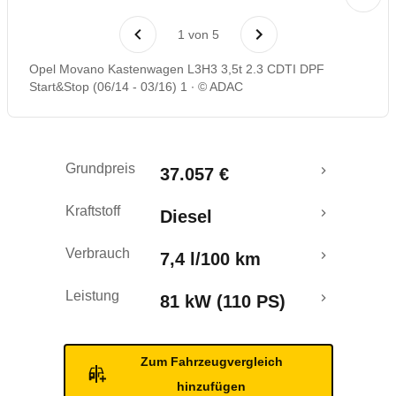
1
von
5
Opel Movano Kastenwagen L3H3 3,5t 2.3 CDTI DPF
Start&Stop (06/14 - 03/16) 1
© ADAC
Grundpreis
37.057 €
Kraftstoff
Diesel
Verbrauch
7,4 l/100 km
Leistung
81 kW (110 PS)
Zum Fahrzeugvergleich
hinzufügen