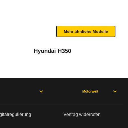
n sind, entnehmen Sie bitte dem Rückruf, da häufi
Mehr ähnliche Modelle
Hyundai H350
Motorwelt
bleme mit Ihrem Fahrzeug haben. Ihre Meldungen w
gitalregulierung
Vertrag widerrufen