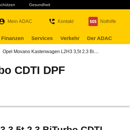
 schützen
Gesundheit
Mein ADAC
Kontakt
Nothilfe
 Finanzen
Services
Verkehr
Der ADAC
Opel Movano Kastenwagen L2H3 3,5t 2.3 Bi…
rbo CDTI DPF
3,5t 2.3 BiTurbo CDTI