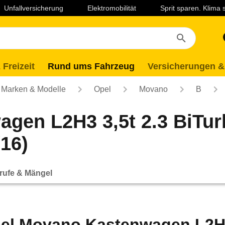
Unfallversicherung
Elektromobilität
Sprit sparen. Klima
 Freizeit
Rund ums Fahrzeug
Versicherungen &
Marken & Modelle
Opel
Movano
B
gen L2H3 3,5t 2.3 BiTu
/16)
rufe & Mängel
el Movano Kastenwagen L2H3 