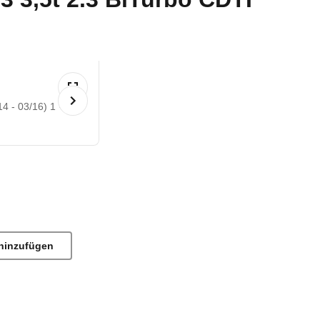
4 - 03/16) 1
©
hinzufügen