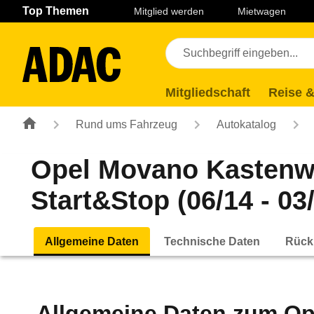
Navigation
Suche
Seiteninhalt
Fußzeile
Top Themen
Mitglied werden
Mietwagen
Mitgliedschaft
Reise &
Rund ums Fahrzeug
Autokatalog
Opel Movano Kastenwa
Start&Stop (06/14 - 03
Allgemeine Daten
Technische Daten
Rück
Allgemeine Daten zum
Op