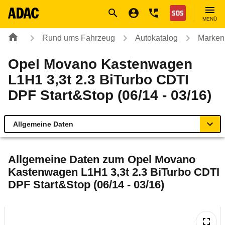
Navigation
Suche
Seiteninhalt
Fußzeile
Nothilfe
MENÜ
Rund ums Fahrzeug
Autokatalog
Marken
Opel Movano Kastenwagen
L1H1 3,3t 2.3 BiTurbo CDTI
DPF Start&Stop (06/14 - 03/16)
Allgemeine Daten
Allgemeine Daten
Allgemeine Daten zum
Opel Movano
Kastenwagen L1H1 3,3t 2.3 BiTurbo CDTI
Technische Daten
DPF Start&Stop (06/14 - 03/16)
Rückrufe & Mängel