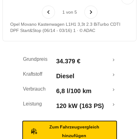
1
von
5
Opel Movano Kastenwagen L1H1 3,3t 2.3 BiTurbo CDTI
DPF Start&Stop (06/14 - 03/16) 1
© ADAC
Grundpreis
34.379 €
Kraftstoff
Diesel
Verbrauch
6,8 l/100 km
Leistung
120 kW (163 PS)
Zum Fahrzeugvergleich
hinzufügen