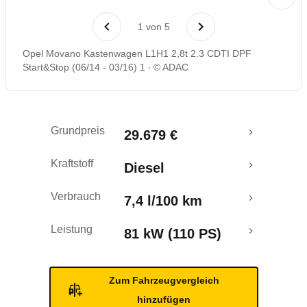
1
von
5
Opel Movano Kastenwagen L1H1 2,8t 2.3 CDTI DPF
Start&Stop (06/14 - 03/16) 1
© ADAC
Grundpreis
29.679 €
Kraftstoff
Diesel
Verbrauch
7,4 l/100 km
Leistung
81 kW (110 PS)
Zum Fahrzeugvergleich
hinzufügen