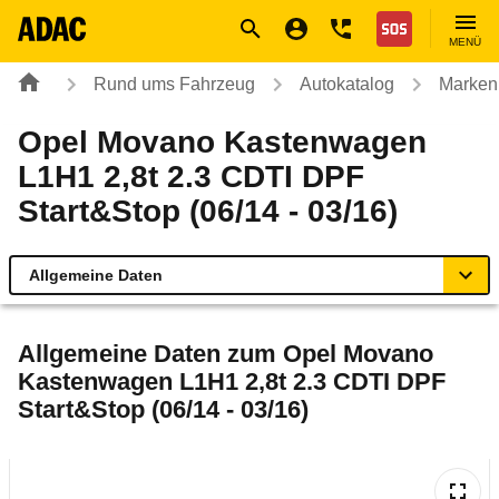
Navigation
Suche
Seiteninhalt
Fußzeile
Nothilfe
MENÜ
Rund ums Fahrzeug
Autokatalog
Marken
Opel Movano Kastenwagen
L1H1 2,8t 2.3 CDTI DPF
Start&Stop (06/14 - 03/16)
Allgemeine Daten
Allgemeine Daten
Allgemeine Daten zum
Opel Movano
Kastenwagen L1H1 2,8t 2.3 CDTI DPF
Technische Daten
Start&Stop (06/14 - 03/16)
Rückrufe & Mängel